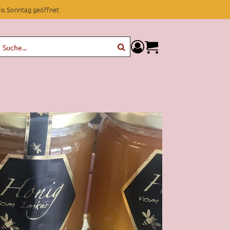
is Sonntag geöffnet
components.miniCartCom
Suche