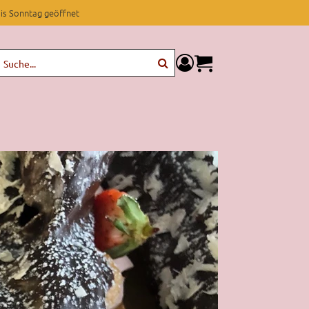
is Sonntag geöffnet
components.miniCartCom
Suche