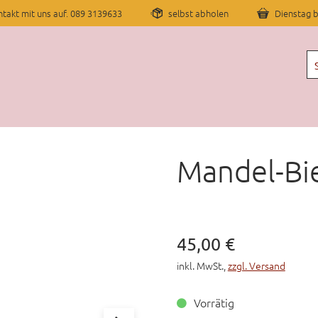
takt mit uns auf. 089 3139633
selbst abholen
Dienstag b
Mandel-Bi
Verkaufspreis: 45
45,00 €
inkl. MwSt.
,
zzgl. Versand
Vorrätig